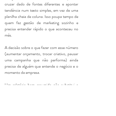
cruzar dado de fontes diferentes e apontar 
tendência num texto simples, em vez de uma 
planilha cheia de coluna. Isso poupa tempo de 
quem faz gestão de marketing sozinho e 
precisa entender rápido o que aconteceu no 
mês.
A decisão sobre o que fazer com esse número 
(aumentar orçamento, trocar criativo, pausar 
uma campanha que não performa) ainda 
precisa de alguém que entende o negócio e o 
momento da empresa. 
Um relatório bem resumido não substitui a 
conversa sobre o que fazer a seguir.
Exemplo prático:
 um comércio usa IA pra 
transformar o relatório mensal de anúncio 
num resumo de cinco linhas, e leva esse 